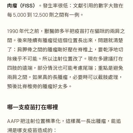
肉瘤（FISS）
。發生率很低：文獻引用的數字大致在
每 5,000 到 12,500 劑之間有一例。
1990 年代之前，獸醫師多半把疫苗打在貓咪的兩肩之
間。後來陸續有腫瘤從這個位置長出來，問題就清楚
了：肩胛骨之間的腫瘤剛好壓在脊椎上，要乾淨地切
除幾乎不可能。所以注射位置改了。現在多建議打在
四肢的遠端，部分情況也可能考慮尾端；重點是避免
兩肩之間。如果真的長腫瘤，必要時可以截肢處理，
預後比脊椎旁的腫瘤好太多。
哪一支疫苗打在哪裡
AAFP 把注射位置標準化，這樣萬一長出腫瘤，能追
溯是哪支疫苗造成的：