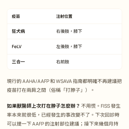
疫苗
注射位置
狂犬病
右後肢，膝下
FeLV
左後肢，膝下
三合一
右前肢
現行的 AAHA/AAFP 和 WSAVA 指南都明確不再建議把
疫苗打在兩肩之間（俗稱「打脖子」）。
如果獸醫師上次打在脖子怎麼辦？
不用慌。FISS 發生
率本來就很低，已經發生的事改變不了。下次回診時
可以提一下 AAFP 的注射部位建議；接下來幾個月持