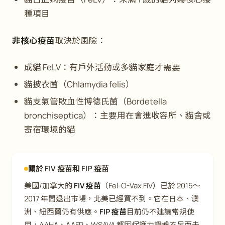
種項目
非核心疫苗
取決於風險：
成貓 FeLV：有戶外活動或多貓家庭才需要
貓披衣菌（
Chlamydia felis
）
貓支氣管敗血性博德氏菌（
Bordetella
bronchiseptica
）：主要用在會進收容所、貓舍或
寄宿環境的貓
關於 FIV 疫苗和 FIP 疫苗
美國/加拿大的
FIV 疫苗
（Fel-O-Vax FIV）已於 2015～
2017 年間退出市場，北美已經買不到。它在日本、澳
洲、紐西蘭仍有供應。
FIP 疫苗
目前仍不建議常規使
用，AAHA、AAFP、WSAVA 都因保護力證據不足而未