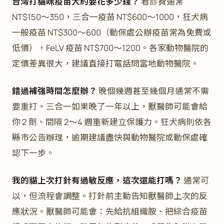
台灣打貓咪疫苗大約要花多少錢？
看診費通常
NT$150～350，三合一疫苗 NT$600～1000，狂犬病
一般疫苗 NT$300～600（動保處公辦疫苗常為免費或
低價），FeLV 疫苗 NT$700～1200。各家動物醫院的
定價差異很大，建議直接打電話問當地動物醫院。
錯過補強時間怎麼辦？
晚個幾週甚至幾個月通常不需
要重打。三合一如果晚了一年以上，獸醫師可能會給
你 2 劑、間隔 2～4 週重新建立保護力。狂犬病則依各
縣市公告辦理，逾期建議盡快與動物醫院或動保處確
認下一步。
我的貓上次打針有過敏反應，這次還能打嗎？
通常可
以，但流程會調整。打針前主動告知獸醫師上次的反
應狀況。獸醫師可能會：先給抗組織胺、把綜合疫苗