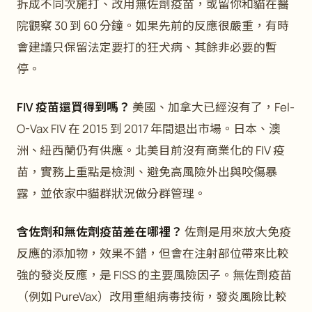
拆成不同次施打、改用無佐劑疫苗，或留你和貓在醫
院觀察 30 到 60 分鐘。如果先前的反應很嚴重，有時
會建議只保留法定要打的狂犬病、其餘非必要的暫
停。
FIV 疫苗還買得到嗎？
美國、加拿大已經沒有了，Fel-
O-Vax FIV 在 2015 到 2017 年間退出市場。日本、澳
洲、紐西蘭仍有供應。北美目前沒有商業化的 FIV 疫
苗，實務上重點是檢測、避免高風險外出與咬傷暴
露，並依家中貓群狀況做分群管理。
含佐劑和無佐劑疫苗差在哪裡？
佐劑是用來放大免疫
反應的添加物，效果不錯，但會在注射部位帶來比較
強的發炎反應，是 FISS 的主要風險因子。無佐劑疫苗
（例如 PureVax）改用重組病毒技術，發炎風險比較