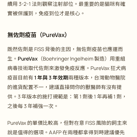
續用 3-2-1 法則觀察注射部位。最重要的是貓咪有確
實被保護到，免疫到位才是核心。
無佐劑疫苗（PureVax）
既然佐劑是 FISS 背後的主因，無佐劑疫苗也應運而
生。
PureVax
（Boehringer Ingelheim 製造）用重組
病毒技術取代佐劑來激發免疫反應。PureVax 狂犬病
疫苗目前有
1 年與 3 年效期
兩種版本，台灣動物醫院
的進貨配置不一，建議直接問你的獸醫師有沒有提
供。3 年版本的施打規範是：第 1 劑後 1 年再補 1 劑，
之後每 3 年補強一次。
PureVax 的單價比較高，但對在意 FISS 風險的飼主來
說是值得的選項。AAFP 在兩種都拿得到時建議優先