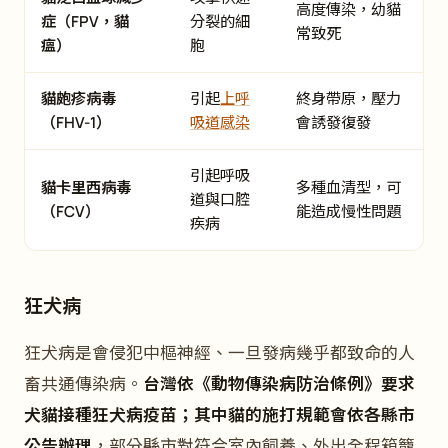
高度傳染，幼貓
症（FPV，貓
分裂的細
常致死
瘟）
胞
貓皰疹病毒
引起
上呼
終身帶原，壓力
（FHV-1）
吸道感染
會誘發復發
引起呼吸
貓卡里西病毒
多種血清型，可
道與口腔
（FCV）
能造成慢性問題
疾病
狂犬病
狂犬病是會侵犯中樞神經、一旦發病幾乎都致命的人
畜共通傳染病。
台灣依《動物傳染病防治條例》要求
犬貓接種狂犬病疫苗；其中貓的施打規範會依各縣市
公告辦理
，部分縣市對符合室內飼養、外出全程箱籠