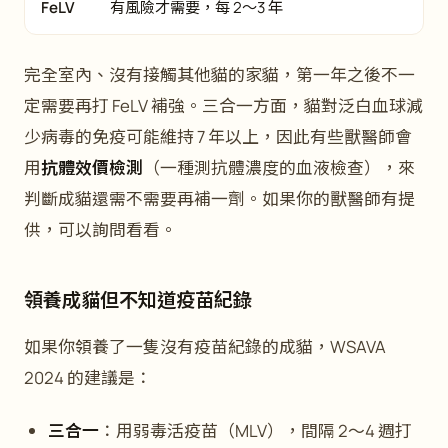
FeLV
有風險才需要，每 2～3 年
完全室內、沒有接觸其他貓的家貓，第一年之後不一
定需要再打 FeLV 補強。三合一方面，貓對泛白血球減
少病毒的免疫可能維持 7 年以上，因此有些獸醫師會
用
抗體效價檢測
（一種測抗體濃度的血液檢查），來
判斷成貓還需不需要再補一劑。如果你的獸醫師有提
供，可以詢問看看。
領養成貓但不知道疫苗紀錄
如果你領養了一隻沒有疫苗紀錄的成貓，WSAVA
2024 的建議是：
三合一
：用弱毒活疫苗（MLV），間隔 2～4 週打