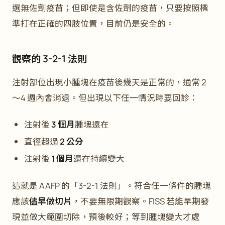
選無佐劑疫苗；但即使是含佐劑的疫苗，只要按照標
準打在正確的四肢位置，目前仍是安全的。
觀察的 3-2-1 法則
注射部位出現小腫塊在疫苗後幾天是正常的，通常 2
～4 週內會消退。但出現以下任一情況時要回診：
注射後
3 個月
腫塊還在
直徑超過
2 公分
注射後
1 個月
還在持續變大
這就是 AAFP 的「3-2-1 法則」。符合任一條件的腫塊
應該
儘早做切片
，不要無限期觀察。FISS 若能早期發
現並做大範圍切除，預後較好；等到腫塊變大才處