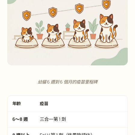
幼貓 6 週到 6 個月的疫苗里程碑
年齡
疫苗
6～8 週
三合一第 1 劑