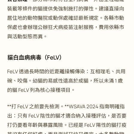
裝載等條件的貓提供免強制施打的彈性。建議直接向
居住地的動物醫院或動保處確認最新規定。各縣市動
保處也會辦理公辦狂犬病疫苗注射服務，費用依縣市
與活動型態而異。
貓白血病病毒（FeLV）
FeLV 透過長時間的近距離接觸傳染：互相理毛、共用
碗、咬傷。幼貓的易感性遠高於成貓，所以未滿 1 歲
的貓 FeLV 列為核心接種項目。
**打 FeLV 之前要先檢測。**WSAVA 2024 指南明確指
出：只有 FeLV 陰性的貓才適合納入接種評估，是否要
打仍要看年齡與暴露風險。已經是 FeLV 陽性的貓打疫