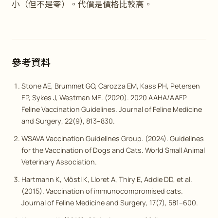
小（但不是零）。代價是價格比較高。
參考資料
Stone AE, Brummet GO, Carozza EM, Kass PH, Petersen
EP, Sykes J, Westman ME. (2020). 2020 AAHA/AAFP
Feline Vaccination Guidelines.
Journal of Feline Medicine
and Surgery
, 22(9), 813–830.
WSAVA Vaccination Guidelines Group. (2024).
Guidelines
for the Vaccination of Dogs and Cats
. World Small Animal
Veterinary Association.
Hartmann K, Möstl K, Lloret A, Thiry E, Addie DD, et al.
(2015). Vaccination of immunocompromised cats.
Journal of Feline Medicine and Surgery
, 17(7), 581–600.