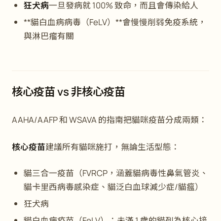
狂犬病
一旦發病就 100% 致命，而且會傳染給人
**貓白血病病毒（FeLV）**會慢慢削弱免疫系統，
與淋巴瘤有關
核心疫苗 vs 非核心疫苗
AAHA/AAFP 和 WSAVA 的指南把貓咪疫苗分成兩類：
核心疫苗
建議所有貓咪施打，無論生活型態：
貓三合一疫苗（FVRCP，涵蓋貓病毒性鼻氣管炎、
貓卡里西病毒感染症、貓泛白血球減少症/貓瘟）
狂犬病
貓白血病疫苗（FeLV）：未滿 1 歲的貓列為核心接