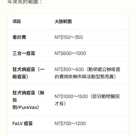
年常見的範圍：
項目
大致範圍
看診費
NT$150～350
三合一疫苗
NT$600～1000
狂犬病疫苗（一
NT$300～600（動保處公辦疫苗
般疫苗）
的費用依縣市與活動型態而異）
狂犬病疫苗（無
NT$1000～1500（部分動物醫院
佐
才有）
劑/PureVax）
FeLV 疫苗
NT$700～1200