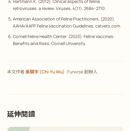
Hartmann K. (2012). Clinical aspects of feline
retroviruses: a review.
Viruses
, 4(11), 2684–2710.
American Association of Feline Practitioners. (2020).
AAHA/AAFP Feline Vaccination Guidelines. catvets.com.
Cornell Feline Health Center. (2023).
Feline Vaccines:
Benefits and Risks
. Cornell University.
本文作者
吳騏宇 (Chi-Yu Wu)
· Furwise 創辦人
延伸閱讀