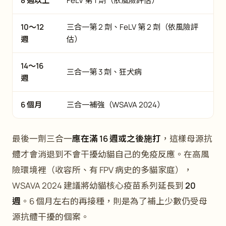
8 週以上
FeLV 第 1 劑（依風險評估）
10～12
三合一第 2 劑、FeLV 第 2 劑（依風險評
週
估）
14～16
三合一第 3 劑、狂犬病
週
6 個月
三合一補強（WSAVA 2024）
最後一劑三合一
應在滿 16 週或之後施打
，這樣母源抗
體才會消退到不會干擾幼貓自己的免疫反應。在高風
險環境裡（收容所、有 FPV 病史的多貓家庭），
WSAVA 2024 建議將幼貓核心疫苗系列延長到
20
週
。6 個月左右的再接種，則是為了補上少數仍受母
源抗體干擾的個案。