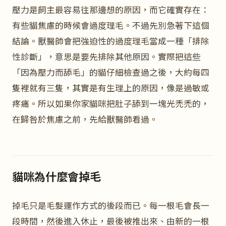
壓力是飼主最容易往那邊想的原因，而它確實存在：
有些貓焦慮的時候會過度理毛。不過先別急著下這個
結論。獸醫師會把強迫性的過度理毛當成一種「排除
性診斷」，意思是要先排除其他原因。實際把這些
「因為壓力而舔毛」的貓仔細檢查過之後，大約每四
隻裡就有三隻，其實是有生理上的原因，像是過敏或
疼痛。所以如果你家貓咪把肚子舔到一塊光禿禿的，
在歸咎於焦慮之前，先給獸醫師看過。
貓咪為什麼會掉毛
掉毛只是毛髮運作方式的後段而已。每一根毛會長一
段時間，然後進入休止，最後被推出來、由新的一根