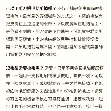
可以用剪刀把毛結剪掉嗎？
不行。這是飼主幫貓咪整
理毛時，最常見的弄傷貓咪的方式之一。緊的毛結會
把皮膚往上拉進結的根部，所以皮膚藏在毛結裡面、
是你看不到的，剪刀從底下伸進去，可能會把貓咪剪
傷到需要縫合。小的毛結請改用手指和排梳慢慢撥
開。如果毛結就是鬆不開，請讓獸醫師或寵物美容師
用電動剃刀安全地把它剃掉。
短毛貓需要梳毛嗎？
需要，只是不用像長毛貓那麼頻
繁。一週用一支軟毛刷或橡膠梳毛手套梳一次，可以
在毛掉到家具上、或被貓咪吞下去之前先梳掉，也能
把維持毛況健康的天然油脂均勻分布到被毛上，還讓
你有固定的機會摸摸看有沒有腫塊、結痂或跳蚤。短
毛比長毛不容易打結，但他們一樣會掉毛，梳毛一樣