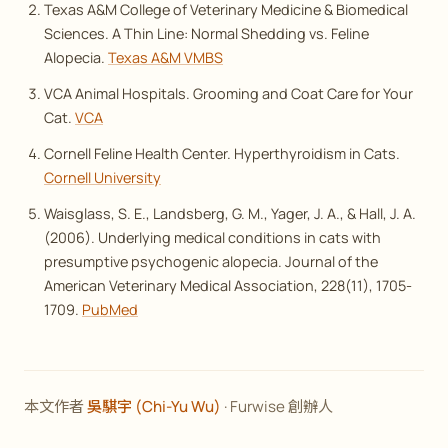
Texas A&M College of Veterinary Medicine & Biomedical
Sciences. A Thin Line: Normal Shedding vs. Feline
Alopecia.
Texas A&M VMBS
VCA Animal Hospitals. Grooming and Coat Care for Your
Cat.
VCA
Cornell Feline Health Center. Hyperthyroidism in Cats.
Cornell University
Waisglass, S. E., Landsberg, G. M., Yager, J. A., & Hall, J. A.
(2006). Underlying medical conditions in cats with
presumptive psychogenic alopecia.
Journal of the
American Veterinary Medical Association
, 228(11), 1705-
1709.
PubMed
本文作者
吳騏宇 (Chi-Yu Wu)
· Furwise 創辦人