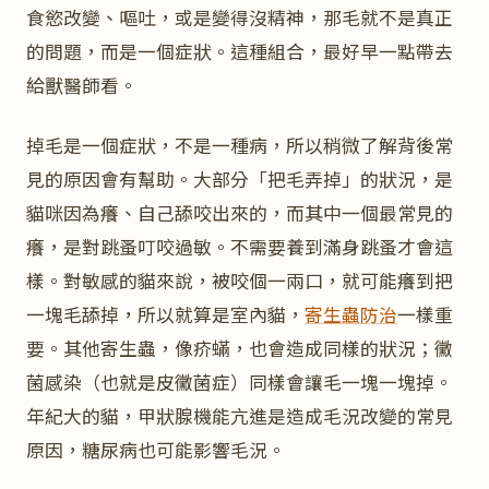
食慾改變、嘔吐，或是變得沒精神，那毛就不是真正
的問題，而是一個症狀。這種組合，最好早一點帶去
給獸醫師看。
掉毛是一個症狀，不是一種病，所以稍微了解背後常
見的原因會有幫助。大部分「把毛弄掉」的狀況，是
貓咪因為癢、自己舔咬出來的，而其中一個最常見的
癢，是對跳蚤叮咬過敏。不需要養到滿身跳蚤才會這
樣。對敏感的貓來說，被咬個一兩口，就可能癢到把
一塊毛舔掉，所以就算是室內貓，
寄生蟲防治
一樣重
要。其他寄生蟲，像疥蟎，也會造成同樣的狀況；黴
菌感染（也就是皮黴菌症）同樣會讓毛一塊一塊掉。
年紀大的貓，甲狀腺機能亢進是造成毛況改變的常見
原因，糖尿病也可能影響毛況。