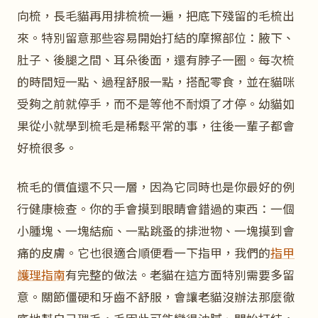
向梳，長毛貓再用排梳梳一遍，把底下殘留的毛梳出
來。特別留意那些容易開始打結的摩擦部位：腋下、
肚子、後腿之間、耳朵後面，還有脖子一圈。每次梳
的時間短一點、過程舒服一點，搭配零食，並在貓咪
受夠之前就停手，而不是等他不耐煩了才停。幼貓如
果從小就學到梳毛是稀鬆平常的事，往後一輩子都會
好梳很多。
梳毛的價值還不只一層，因為它同時也是你最好的例
行健康檢查。你的手會摸到眼睛會錯過的東西：一個
小腫塊、一塊結痂、一點跳蚤的排泄物、一塊摸到會
痛的皮膚。它也很適合順便看一下指甲，我們的
指甲
護理指南
有完整的做法。老貓在這方面特別需要多留
意。關節僵硬和牙齒不舒服，會讓老貓沒辦法那麼徹