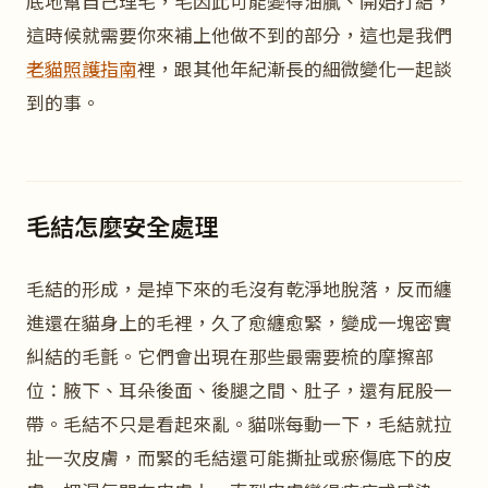
底地幫自己理毛，毛因此可能變得油膩、開始打結，
這時候就需要你來補上他做不到的部分，這也是我們
老貓照護指南
裡，跟其他年紀漸長的細微變化一起談
到的事。
毛結怎麼安全處理
毛結的形成，是掉下來的毛沒有乾淨地脫落，反而纏
進還在貓身上的毛裡，久了愈纏愈緊，變成一塊密實
糾結的毛氈。它們會出現在那些最需要梳的摩擦部
位：腋下、耳朵後面、後腿之間、肚子，還有屁股一
帶。毛結不只是看起來亂。貓咪每動一下，毛結就拉
扯一次皮膚，而緊的毛結還可能撕扯或瘀傷底下的皮