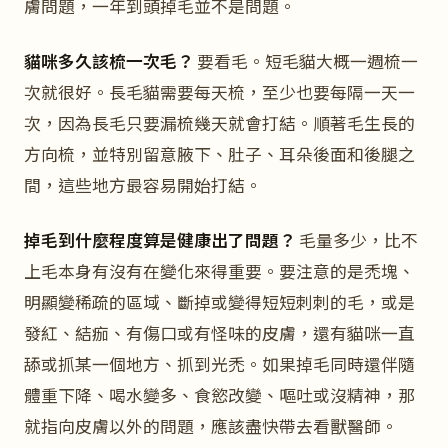
膚問題，一年到頭掉毛並不是問題。
貓咪多久該梳一次毛？
要看毛。短毛貓大概一週梳一
次就很好。長毛貓需要每天梳，至少也要每隔一天一
次，因為長毛只要漏梳幾天就會打結。順著毛生長的
方向梳，並特別留意腋下、肚子、耳朵後面和後腿之
間，這些地方最容易開始打結。
掉毛到什麼程度算是健康出了問題？
毛量多少，比不
上毛本身有沒有在變化來得重要。要注意的是禿塊、
明顯變稀疏的區域、斷掉或變得短短刺刺的毛，或是
發紅、結痂、有傷口或有怪味的皮膚，還有貓咪一直
舔或抓某一個地方、抓到光禿。如果掉毛同時還伴隨
體重下降、喝水變多、食慾改變、嘔吐或沒精神，那
就指向皮膚以外的問題，應該盡快帶去看獸醫師。