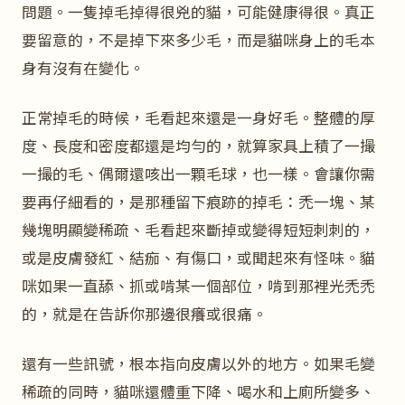
問題。一隻掉毛掉得很兇的貓，可能健康得很。真正
要留意的，不是掉下來多少毛，而是貓咪身上的毛本
身有沒有在變化。
正常掉毛的時候，毛看起來還是一身好毛。整體的厚
度、長度和密度都還是均勻的，就算家具上積了一撮
一撮的毛、偶爾還咳出一顆毛球，也一樣。會讓你需
要再仔細看的，是那種留下痕跡的掉毛：禿一塊、某
幾塊明顯變稀疏、毛看起來斷掉或變得短短刺刺的，
或是皮膚發紅、結痂、有傷口，或聞起來有怪味。貓
咪如果一直舔、抓或啃某一個部位，啃到那裡光禿禿
的，就是在告訴你那邊很癢或很痛。
還有一些訊號，根本指向皮膚以外的地方。如果毛變
稀疏的同時，貓咪還體重下降、喝水和上廁所變多、